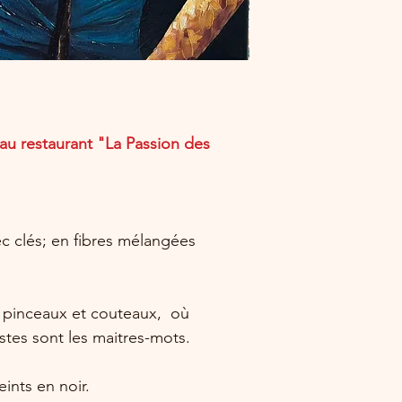
peut se détendre un p
de température / d’hu
Astuce:
Retournez la toile, dé
propre et sèche. Humid
de la toile (côté châs
vaporisateur. Utilisez
au restaurant "La Passion des
toile, toujours du cot
vient.
Ne mouillez pas le côté
se retendre.
Entretien:
ec clés; en fibres mélangées
Le vernis appliqué sur
et permet le nettoyag
Pour enlever la pouss
délicatement une peti
ux pinceaux et couteaux, où
chiffon sec.
stes sont les maitres-mots.
eints en noir.