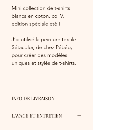
Mini collection de t-shirts
blancs en coton, col V,
édition spéciale été !
J’ai utilisé la peinture textile
Sétacolor, de chez Pébéo,
pour créer des modèles
uniques et stylés de t-shirts.
INFO DE LIVRAISON
La livraison est gratuite pour la France
LAVAGE ET ENTRETIEN
Métropolitaine,
Les t-shirts seront glissés dans une
À laver à l’envers.
enveloppe matelassée.