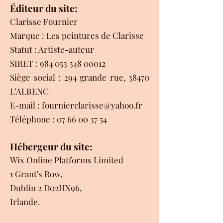
Éditeur du site:
Clarisse Fournier
Marque : Les peintures de Clarisse
Statut : Artiste-auteur
SIRET : 984 053 348 00012
Siège social : 294 grande rue, 38470
L’ALBENC
E-mail : fournierclarisse@yahoo.fr
Téléphone : 07 66 00 37 54
Hébergeur du site:
Wix Online Platforms Limited
1 Grant's Row,
Dublin 2 D02HX96,
Irlande.