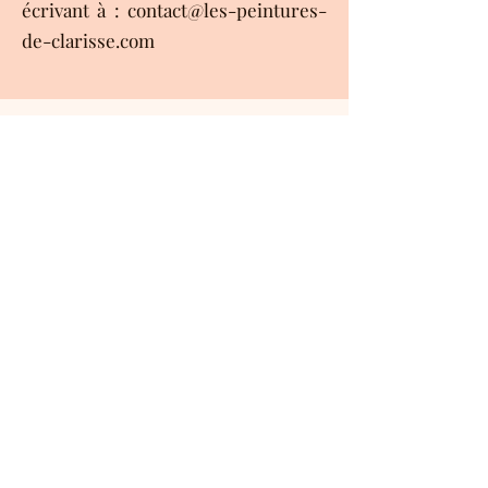
écrivant à : contact@les-peintures-
de-clarisse.com
Restons connecté :)
Abonnez-vous à ma newsletter et
recevez 10% de réduction*.
S'abonner
*Offre valable une seule fois sur votre
première commande.