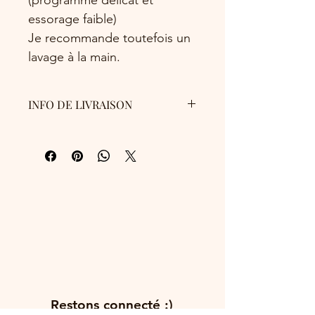
essorage faible)
Je recommande toutefois un
lavage à la main.
INFO DE LIVRAISON
La livraison est gratuite pour la France
métropolitaine.
Les totebags seront glissés dans une
enveloppe matelassée.
La livraison peut être effectuée de
différentes façons:
- Remise en main propre: à mon
atelier (à L'Albenc),
- Envoi par la Poste en lettre suivie.
Délai de 2 à 3 jours suivant
l'expédition.
Restons connecté :)