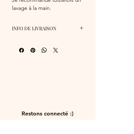
lavage à la main.
INFO DE LIVRAISON
La livraison est gratuite pour la France
métropolitaine.
Les totebags seront glissés dans une
enveloppe matelassée.
La livraison peut être effectuée de
différentes façons:
- Remise en main propre: à mon
atelier (à L'Albenc),
- Envoi par la Poste en lettre suivie.
Délai de 2 à 3 jours suivant
l'expédition.
Restons connecté :)
Abonnez-vous à ma newsletter et
recevez 10% de réduction*.