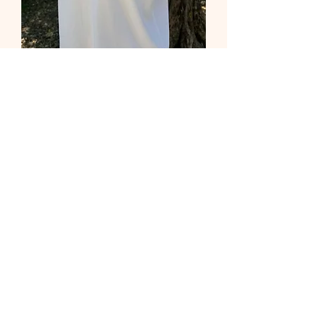
T-shirt Summer vibes -
Taille L - Peint à la main
Rupture de stock
Restons connecté :)
Abonnez-vous à ma newsletter et
recevez 10% de réduction*.
S'abonner