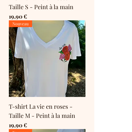
Taille S - Peint à la main
Prix
19,90 €
Nouveau
T-shirt La vie en roses -
Taille M - Peint à la main
Prix
19,90 €