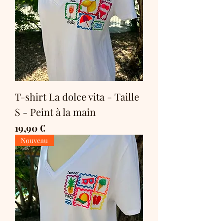
T-shirt La dolce vita - Taille
S - Peint à la main
Prix
19,90 €
Nouveau