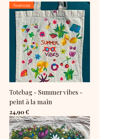
Nouveau
Totebag - Summer vibes -
peint à la main
Prix
24,90 €