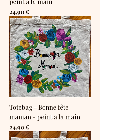
peint à la main
Prix
24,90 €
Totebag - Bonne fête
maman - peint à la main
Prix
24,90 €