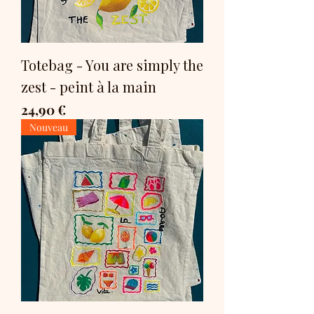
Totebag - You are simply the
zest - peint à la main
Prix
24,90 €
Nouveau