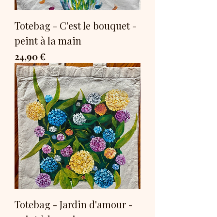
Totebag - C'est le bouquet -
peint à la main
Prix
24,90 €
Totebag - Jardin d'amour -